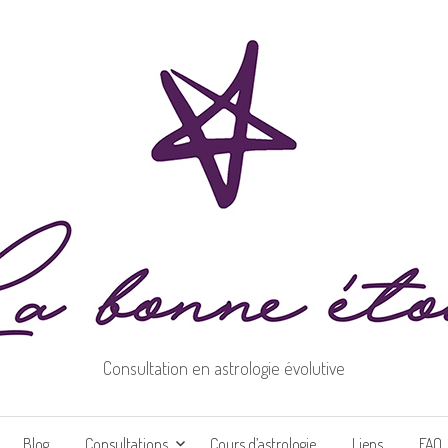
Consultation en astrologie évolutive
Aller
Blog
Consultations
Cours d’astrologie
Liens
FAQ