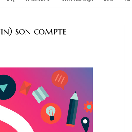
au
fin) son compte
contenu