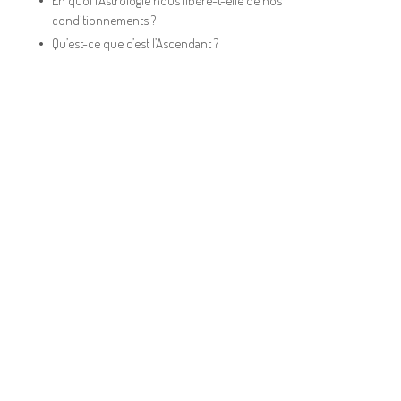
En quoi l’Astrologie nous libère-t-elle de nos
conditionnements ?
Qu’est-ce que c’est l’Ascendant ?