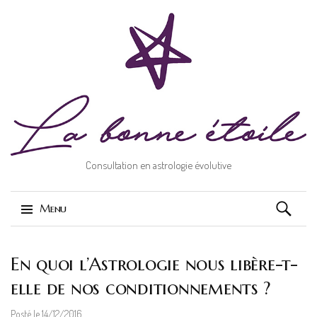
Consultation en astrologie évolutive
Recherch
Menu
Aller
En quoi l’Astrologie nous libère-t-
au
contenu
elle de nos conditionnements ?
Posté le
14/12/2016